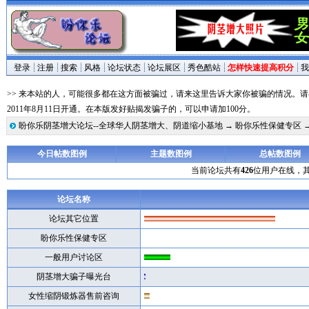
登录
注册
搜索
风格
论坛状态
论坛展区
秀色酷站
怎样快速提高积分
我
>> 来本站的人，可能很多都在这方面被骗过，请来这里告诉大家你被骗的情况。
2011年8月11日开通。在本版发好贴揭发骗子的，可以申请加100分。
盼你乐阴茎增大论坛--全球华人阴茎增大、阴道缩小基地
→
盼你乐性保健专区
今日帖数图例
主题数图例
总帖数图例
当前论坛共有
426
位用户在线，
论坛名称
论坛其它位置
盼你乐性保健专区
一般用户讨论区
阴茎增大骗子曝光台
女性缩阴锻炼器售前咨询