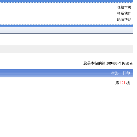
收藏本页
联系我们
论坛帮助
您是本帖的第
309403
个阅读者
树形
打印
第
121
楼