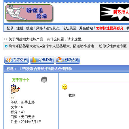
登录
注册
搜索
风格
论坛状态
论坛展区
秀色酷站
怎样快速提高积分
>> 关于阴茎增大锻炼产品，有什么问题，请来这里。
盼你乐阴茎增大论坛--全球华人阴茎增大、阴道缩小基地
→
盼你乐性保健专区
标题：
13部委联合开展打击网络色情行动
万千百十个
收到
等级：新手上路
文章：6
积分：49
门派：无门无派
注册：2014年7月4日