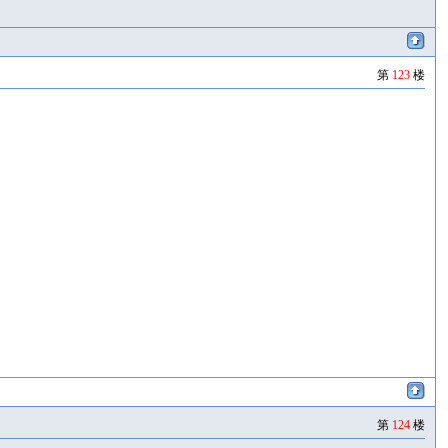
第
123
楼
第
124
楼