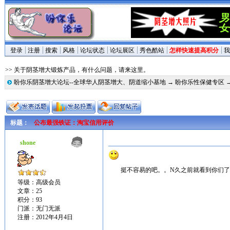
登录
注册
搜索
风格
论坛状态
论坛展区
秀色酷站
怎样快速提高积分
我
>> 关于阴茎增大锻炼产品，有什么问题，请来这里。
盼你乐阴茎增大论坛--全球华人阴茎增大、阴道缩小基地
→
盼你乐性保健专区
标题：
公布最强铁证：淘宝信用评价
shone
挺不容易的吧。。N久之前就看到你们
等级：高级会员
文章：25
积分：93
门派：无门无派
注册：2012年4月4日