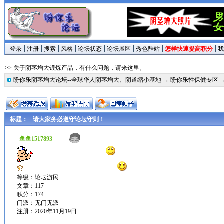
登录
注册
搜索
风格
论坛状态
论坛展区
秀色酷站
怎样快速提高积分
我
>> 关于阴茎增大锻炼产品，有什么问题，请来这里。
盼你乐阴茎增大论坛--全球华人阴茎增大、阴道缩小基地
→
盼你乐性保健专区
标题：
请大家务必遵守论坛守则！
鱼鱼1517893
等级：论坛游民
文章：117
积分：174
门派：无门无派
注册：2020年11月19日